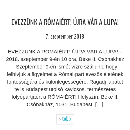
EVEZZÜNK A RÓMAIÉRT! ÚJRA VÁR A LUPA!
7
szeptember
2018
.
EVEZZÜNK A RÓMAIÉRT! ÚJRA VÁR A LUPA! –
2018. szeptember 9-én 10 óra, Béke II. Csónakház
Szeptember 9-én ismét vízre szállunk, hogy
felhívjuk a figyelmet a Római-part evezős életének
fontosságára és különlegességére. Ragadj lapátot
te is Budapest utolsó kavicsos, természetes
folyópartjáért a RÓMAIÉRT! Helyszín: Béke II.
Csónakház, 1031. Budapest, […]
több