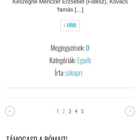
Keszegné Menczer Erzsébet (Fidesz), Kovács
Tamás […]
több
Megjegyzések:
0
Kategóriák:
Egyéb
Írta:
szkapri
1
2
3
4
5