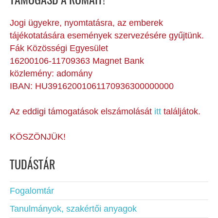
TÁMOGASD A RÓMAIT!
Jogi ügyekre, nyomtatásra, az emberek
tájékotatására események szervezésére gyűjtünk.
Fák Közösségi Egyesület
16200106-11709363 Magnet Bank
közlemény: adomány
IBAN: HU39162001061170936300000000
Az eddigi támogatások elszámolását
itt
találjátok.
KÖSZÖNJÜK!
TUDÁSTÁR
Fogalomtár
Tanulmányok, szakértői anyagok