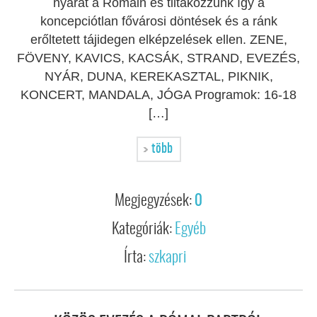
nyarat a Rómain és tiltakozzunk így a
koncepciótlan fővárosi döntések és a ránk
erőltetett tájidegen elképzelések ellen. ZENE,
FÖVENY, KAVICS, KACSÁK, STRAND, EVEZÉS,
NYÁR, DUNA, KEREKASZTAL, PIKNIK,
KONCERT, MANDALA, JÓGA Programok: 16-18
[…]
több
Megjegyzések:
0
Kategóriák:
Egyéb
Írta:
szkapri