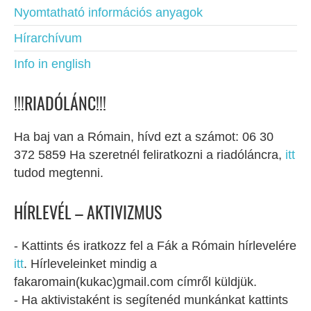
Nyomtatható információs anyagok
Hírarchívum
Info in english
!!!RIADÓLÁNC!!!
Ha baj van a Rómain, hívd ezt a számot: 06 30
372 5859 Ha szeretnél feliratkozni a riadóláncra,
itt
tudod megtenni.
HÍRLEVÉL – AKTIVIZMUS
- Kattints és iratkozz fel a Fák a Rómain hírlevelére
itt
. Hírleveleinket mindig a
fakaromain(kukac)gmail.com címről küldjük.
- Ha aktivistaként is segítenéd munkánkat kattints