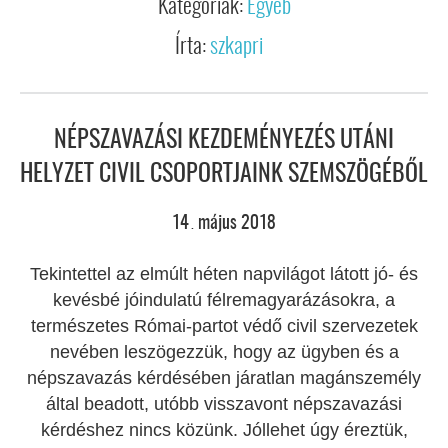
Kategóriák:
Egyéb
Írta:
szkapri
NÉPSZAVAZÁSI KEZDEMÉNYEZÉS UTÁNI
HELYZET CIVIL CSOPORTJAINK SZEMSZÖGÉBŐL
14
május
2018
.
Tekintettel az elmúlt héten napvilágot látott jó- és
kevésbé jóindulatú félremagyarázásokra, a
természetes Római-partot védő civil szervezetek
nevében leszögezzük, hogy az ügyben és a
népszavazás kérdésében járatlan magánszemély
által beadott, utóbb visszavont népszavazási
kérdéshez nincs közünk. Jóllehet úgy éreztük,