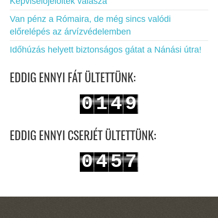
Képviselőjelöltek válasza
Van pénz a Rómaira, de még sincs valódi
előrelépés az árvízvédelemben
Időhúzás helyett biztonságos gátat a Nánási útra!
EDDIG ENNYI FÁT ÜLTETTÜNK:
0
1
4
9
1
2
5
0
EDDIG ENNYI CSERJÉT ÜLTETTÜNK:
0
4
5
7
1
5
6
8