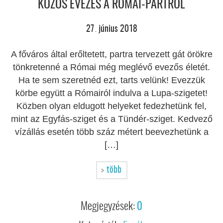
KÖZÖS EVEZÉS A RÓMAI-PARTRÓL
27
június
2018
.
A főváros által erőltetett, partra tervezett gát örökre
tönkretenné a Római még meglévő evezős életét.
Ha te sem szeretnéd ezt, tarts velünk! Evezzük
körbe együtt a Rómairól indulva a Lupa-szigetet!
Közben olyan eldugott helyeket fedezhetünk fel,
mint az Egyfás-sziget és a Tündér-sziget. Kedvező
vízállás esetén több száz métert beevezhetünk a
[…]
több
Megjegyzések:
0