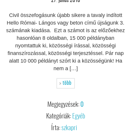
27
július
2018
.
Civil összefogásunk újabb sikere a tavaly indított
Hello Római- Lángos vagy beton című újságunk 3.
számának kiadása. Ezt a számot is az előzőekhez
hasonlóan 8 oldalban, 15 000 példányban
nyomtattuk ki, közösségi írással, közösségi
finanszírozással, közösségi terjesztéssel. Pár nap
alatt 10 000 példányt szórt ki a közösségünk! Ha
nem a […]
több
Megjegyzések:
0
Kategóriák:
Egyéb
Írta:
szkapri