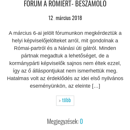
FÓRUM A RÓMIÉRT- BESZÁMOLÓ
12
március
2018
.
A március 6-ai jelölt fórumunkon megkérdeztük a
helyi képviselőjelölteket arról, mit gondolnak a
Római-partról és a Nánási úti gátról. Minden
pártnak megadtuk a lehetőséget, de a
kormánypárti képviselők sajnos nem éltek ezzel,
így az ő álláspontjukat nem ismerhettük meg.
Hatalmas volt az érdeklődés az idei első nyilvános
eseményünkön, az eleinte […]
több
Megjegyzések:
0