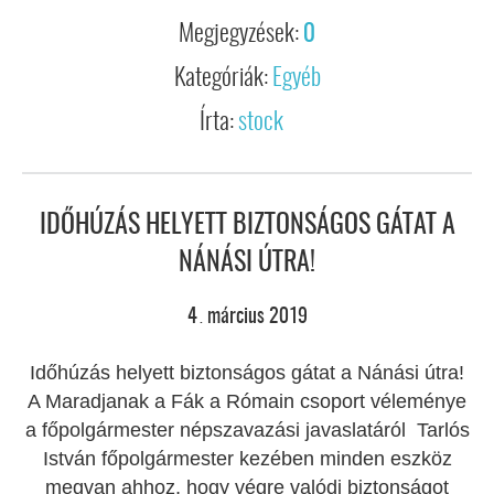
Megjegyzések:
0
Kategóriák:
Egyéb
Írta:
stock
IDŐHÚZÁS HELYETT BIZTONSÁGOS GÁTAT A
NÁNÁSI ÚTRA!
4
március
2019
.
Időhúzás helyett biztonságos gátat a Nánási útra!
A Maradjanak a Fák a Rómain csoport véleménye
a főpolgármester népszavazási javaslatáról Tarlós
István főpolgármester kezében minden eszköz
megvan ahhoz, hogy végre valódi biztonságot