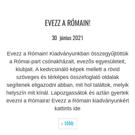
EVEZZ A RÓMAIN!
30
június
2021
.
Evezz a Rómain! Kiadványunkban összegyűjtöttük
a Római-part csónakházait, evezős egyesületeit,
klubjait. A kedvcsináló képek mellett a rövid
szöveges és térképes összefoglaló oldalak
segítenek eligazodni abban, mit hol találtok, melyik
helyszín mit kínál. Lapozgassátok és aztán gyertek
evezni a Rómaira! Evezz a Rómain kiadványunkért
kattints ide
több