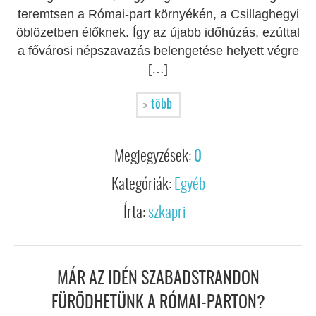
teremtsen a Római-part környékén, a Csillaghegyi
öblözetben élőknek. Így az újabb időhúzás, ezúttal
a fővárosi népszavazás belengetése helyett végre
[…]
több
Megjegyzések:
0
Kategóriák:
Egyéb
Írta:
szkapri
MÁR AZ IDÉN SZABADSTRANDON
FÜRÖDHETÜNK A RÓMAI-PARTON?