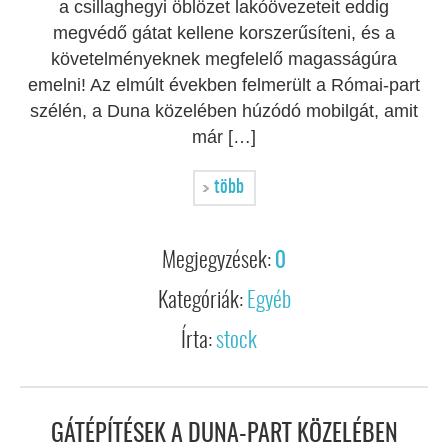
a csillaghegyi öblözet lakóövezeteit eddig
megvédő gátat kellene korszerűsíteni, és a
követelményeknek megfelelő magasságúra
emelni! Az elmúlt években felmerült a Római-part
szélén, a Duna közelében húzódó mobilgát, amit
már […]
több
Megjegyzések:
0
Kategóriák:
Egyéb
Írta:
stock
GÁTÉPÍTÉSEK A DUNA-PART KÖZELÉBEN