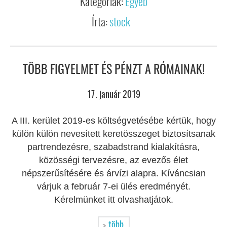
Kategóriák:
Egyéb
Írta:
stock
TÖBB FIGYELMET ÉS PÉNZT A RÓMAINAK!
17
január
2019
.
A III. kerület 2019-es költségvetésébe kértük, hogy
külön külön nevesített keretösszeget biztosítsanak
partrendezésre, szabadstrand kialakításra,
közösségi tervezésre, az evezős élet
népszerűsítésére és árvízi alapra. Kíváncsian
várjuk a február 7-ei ülés eredményét.
Kérelmünket itt olvashatjátok.
több