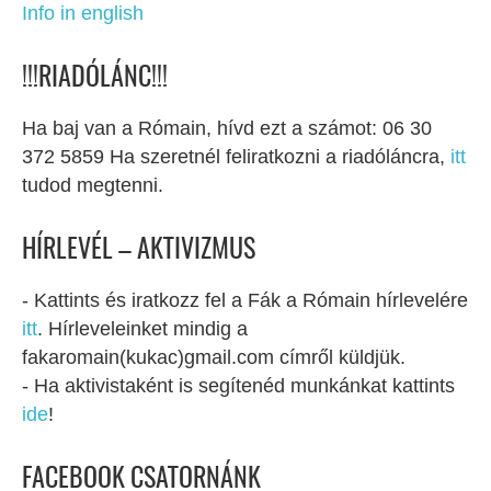
Info in english
!!!RIADÓLÁNC!!!
Ha baj van a Rómain, hívd ezt a számot: 06 30
372 5859 Ha szeretnél feliratkozni a riadóláncra,
itt
tudod megtenni.
HÍRLEVÉL – AKTIVIZMUS
- Kattints és iratkozz fel a Fák a Rómain hírlevelére
itt
. Hírleveleinket mindig a
fakaromain(kukac)gmail.com címről küldjük.
- Ha aktivistaként is segítenéd munkánkat kattints
ide
!
FACEBOOK CSATORNÁNK