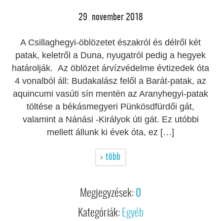
29
november
2018
.
A Csillaghegyi-öblözetet északról és délről két
patak, keletről a Duna, nyugatról pedig a hegyek
határolják. Az öblözet árvízvédelme évtizedek óta
4 vonalból áll: Budakalász felől a Barát-patak, az
aquincumi vasúti sín mentén az Aranyhegyi-patak
töltése a békásmegyeri Pünkösdfürdői gát,
valamint a Nánási -Királyok úti gát. Ez utóbbi
mellett állunk ki évek óta, ez […]
több
Megjegyzések:
0
Kategóriák:
Egyéb