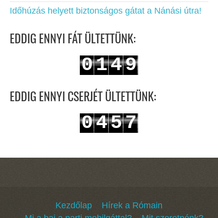
Időhúzás helyett biztonságos gátat a Nánási útra!
EDDIG ENNYI FÁT ÜLTETTÜNK:
0
1
4
9
1
2
5
0
EDDIG ENNYI CSERJÉT ÜLTETTÜNK:
0
4
5
7
1
5
6
8
Kezdőlap
Hírek a Rómain