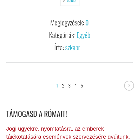
több
Megjegyzések:
0
Kategóriák:
Egyéb
Írta:
szkapri
1
2
3
4
5
TÁMOGASD A RÓMAIT!
Jogi ügyekre, nyomtatásra, az emberek
tájékotatására események szervezésére gyűjtünk.