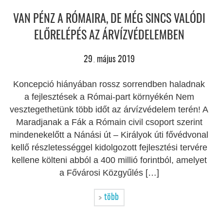
VAN PÉNZ A RÓMAIRA, DE MÉG SINCS VALÓDI
ELŐRELÉPÉS AZ ÁRVÍZVÉDELEMBEN
29
május
2019
.
Koncepció hiányában rossz sorrendben haladnak
a fejlesztések a Római-part környékén Nem
vesztegethetünk több időt az árvízvédelem terén! A
Maradjanak a Fák a Rómain civil csoport szerint
mindenekelőtt a Nánási út – Királyok úti fővédvonal
kellő részletességgel kidolgozott fejlesztési tervére
kellene költeni abból a 400 millió forintból, amelyet
a Fővárosi Közgyűlés […]
több