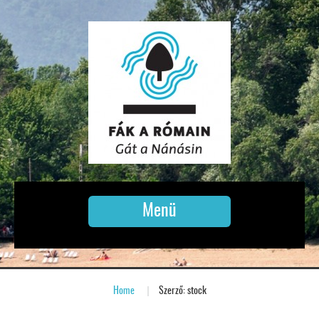
Menü
Home
»
Szerző: stock