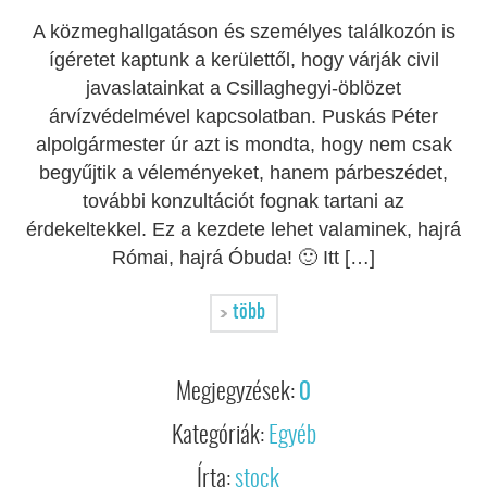
A közmeghallgatáson és személyes találkozón is
ígéretet kaptunk a kerülettől, hogy várják civil
javaslatainkat a Csillaghegyi-öblözet
árvízvédelmével kapcsolatban. Puskás Péter
alpolgármester úr azt is mondta, hogy nem csak
begyűjtik a véleményeket, hanem párbeszédet,
további konzultációt fognak tartani az
érdekeltekkel. Ez a kezdete lehet valaminek, hajrá
Római, hajrá Óbuda! 🙂 Itt […]
több
Megjegyzések:
0
Kategóriák:
Egyéb
Írta:
stock