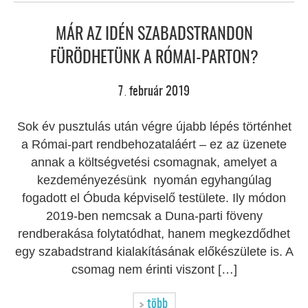
MÁR AZ IDÉN SZABADSTRANDON
FÜRÖDHETÜNK A RÓMAI-PARTON?
7
február
2019
.
Sok év pusztulás után végre újabb lépés történhet
a Római-part rendbehozataláért – ez az üzenete
annak a költségvetési csomagnak, amelyet a
kezdeményezésünk nyomán egyhangúlag
fogadott el Óbuda képviselő testülete. Ily módon
2019-ben nemcsak a Duna-parti föveny
rendberakása folytatódhat, hanem megkezdődhet
egy szabadstrand kialakításának előkészülete is. A
csomag nem érinti viszont […]
több