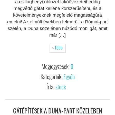
a csillaghegyi öblözet lakóövezeteit eddig
megvédő gátat kellene korszerűsíteni, és a
követelményeknek megfelelő magasságúra
emelni! Az elmúlt években felmerült a Római-part
szélén, a Duna közelében húzódó mobilgát, amit
már […]
több
Megjegyzések:
0
Kategóriák:
Egyéb
Írta:
stock
GÁTÉPÍTÉSEK A DUNA-PART KÖZELÉBEN