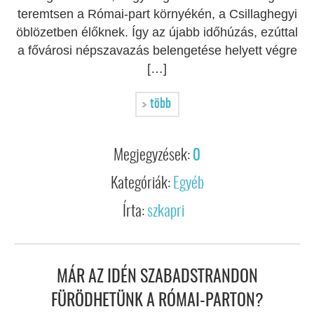
teremtsen a Római-part környékén, a Csillaghegyi
öblözetben élőknek. Így az újabb időhúzás, ezúttal
a fővárosi népszavazás belengetése helyett végre
[…]
több
Megjegyzések:
0
Kategóriák:
Egyéb
Írta:
szkapri
MÁR AZ IDÉN SZABADSTRANDON
FÜRÖDHETÜNK A RÓMAI-PARTON?