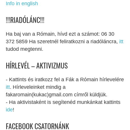
Info in english
!!!RIADÓLÁNC!!!
Ha baj van a Rómain, hívd ezt a számot: 06 30
372 5859 Ha szeretnél feliratkozni a riadóláncra,
itt
tudod megtenni.
HÍRLEVÉL – AKTIVIZMUS
- Kattints és iratkozz fel a Fák a Rómain hírlevelére
itt
. Hírleveleinket mindig a
fakaromain(kukac)gmail.com címről küldjük.
- Ha aktivistaként is segítenéd munkánkat kattints
ide
!
FACEBOOK CSATORNÁNK