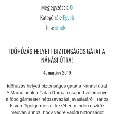
Megjegyzések:
0
Kategóriák:
Egyéb
Írta:
stock
IDŐHÚZÁS HELYETT BIZTONSÁGOS GÁTAT A
NÁNÁSI ÚTRA!
4
március
2019
.
Időhúzás helyett biztonságos gátat a Nánási útra!
A Maradjanak a Fák a Rómain csoport véleménye
a főpolgármester népszavazási javaslatáról Tarlós
István főpolgármester kezében minden eszköz
megvan ahhoz, hogy végre valódi biztonságot