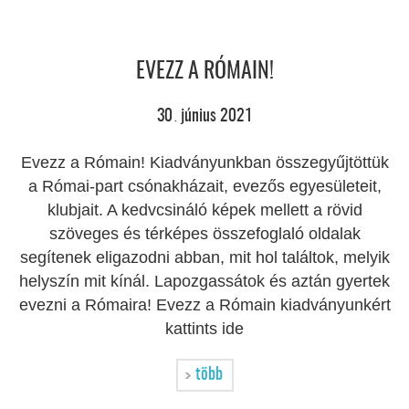
EVEZZ A RÓMAIN!
30
június
2021
.
Evezz a Rómain! Kiadványunkban összegyűjtöttük
a Római-part csónakházait, evezős egyesületeit,
klubjait. A kedvcsináló képek mellett a rövid
szöveges és térképes összefoglaló oldalak
segítenek eligazodni abban, mit hol találtok, melyik
helyszín mit kínál. Lapozgassátok és aztán gyertek
evezni a Rómaira! Evezz a Rómain kiadványunkért
kattints ide
több