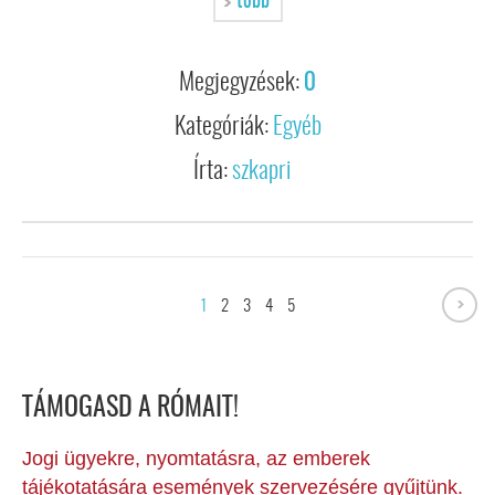
több
Megjegyzések:
0
Kategóriák:
Egyéb
Írta:
szkapri
1
2
3
4
5
TÁMOGASD A RÓMAIT!
Jogi ügyekre, nyomtatásra, az emberek
tájékotatására események szervezésére gyűjtünk.