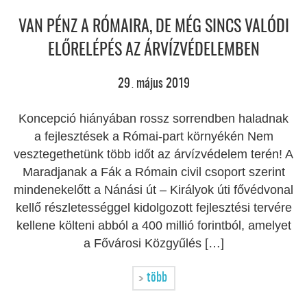
VAN PÉNZ A RÓMAIRA, DE MÉG SINCS VALÓDI
ELŐRELÉPÉS AZ ÁRVÍZVÉDELEMBEN
29
május
2019
.
Koncepció hiányában rossz sorrendben haladnak
a fejlesztések a Római-part környékén Nem
vesztegethetünk több időt az árvízvédelem terén! A
Maradjanak a Fák a Rómain civil csoport szerint
mindenekelőtt a Nánási út – Királyok úti fővédvonal
kellő részletességgel kidolgozott fejlesztési tervére
kellene költeni abból a 400 millió forintból, amelyet
a Fővárosi Közgyűlés […]
több