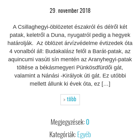
29
november
2018
.
A Csillaghegyi-öblözetet északról és délről két
patak, keletről a Duna, nyugatról pedig a hegyek
határolják. Az öblözet árvízvédelme évtizedek óta
4 vonalból áll: Budakalász felől a Barát-patak, az
aquincumi vasúti sín mentén az Aranyhegyi-patak
töltése a békásmegyeri Pünkösdfürdői gát,
valamint a Nánási -Királyok úti gát. Ez utóbbi
mellett állunk ki évek óta, ez […]
több
Megjegyzések:
0
Kategóriák:
Egyéb