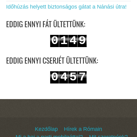
Időhúzás helyett biztonságos gátat a Nánási útra!
EDDIG ENNYI FÁT ÜLTETTÜNK:
0
1
4
9
1
2
5
0
EDDIG ENNYI CSERJÉT ÜLTETTÜNK:
0
4
5
7
1
5
6
8
Kezdőlap
Hírek a Rómain