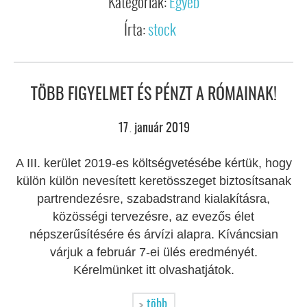
Kategóriák:
Egyéb
Írta:
stock
TÖBB FIGYELMET ÉS PÉNZT A RÓMAINAK!
17
január
2019
.
A III. kerület 2019-es költségvetésébe kértük, hogy
külön külön nevesített keretösszeget biztosítsanak
partrendezésre, szabadstrand kialakításra,
közösségi tervezésre, az evezős élet
népszerűsítésére és árvízi alapra. Kíváncsian
várjuk a február 7-ei ülés eredményét.
Kérelmünket itt olvashatjátok.
több