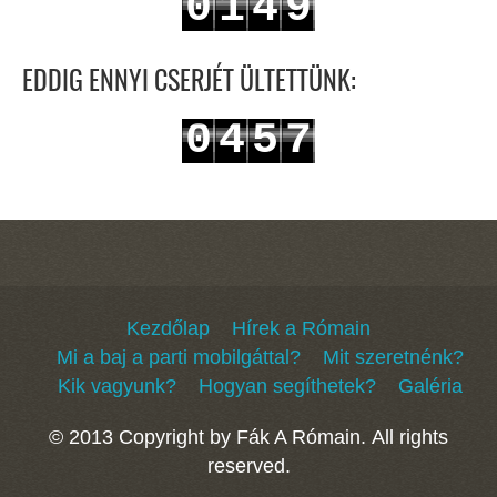
0
1
4
9
1
2
5
0
EDDIG ENNYI CSERJÉT ÜLTETTÜNK:
0
4
5
7
1
5
6
8
Kezdőlap
Hírek a Rómain
Mi a baj a parti mobilgáttal?
Mit szeretnénk?
Kik vagyunk?
Hogyan segíthetek?
Galéria
© 2013 Copyright by Fák A Rómain. All rights
reserved.