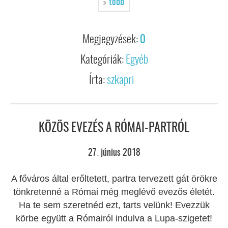
több
Megjegyzések:
0
Kategóriák:
Egyéb
Írta:
szkapri
KÖZÖS EVEZÉS A RÓMAI-PARTRÓL
27
június
2018
.
A főváros által erőltetett, partra tervezett gát örökre
tönkretenné a Római még meglévő evezős életét.
Ha te sem szeretnéd ezt, tarts velünk! Evezzük
körbe együtt a Rómairól indulva a Lupa-szigetet!