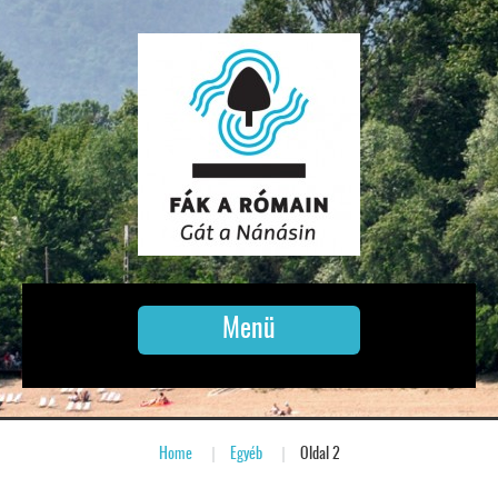
Menü
Home
»
Egyéb
»
Oldal 2