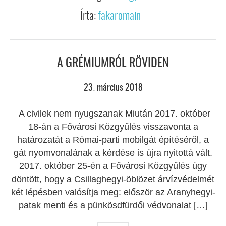
Írta:
fakaromain
A GRÉMIUMRÓL RÖVIDEN
23
március
2018
.
A civilek nem nyugszanak Miután 2017. október
18-án a Fővárosi Közgyűlés visszavonta a
határozatát a Római-parti mobilgát építéséről, a
gát nyomvonalának a kérdése is újra nyitottá vált.
2017. október 25-én a Fővárosi Közgyűlés úgy
döntött, hogy a Csillaghegyi-öblözet árvízvédelmét
két lépésben valósítja meg: először az Aranyhegyi-
patak menti és a pünkösdfürdői védvonalat […]