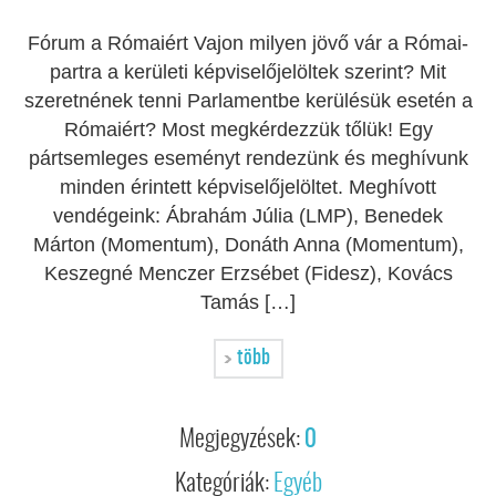
Fórum a Rómaiért Vajon milyen jövő vár a Római-
partra a kerületi képviselőjelöltek szerint? Mit
szeretnének tenni Parlamentbe kerülésük esetén a
Rómaiért? Most megkérdezzük tőlük! Egy
pártsemleges eseményt rendezünk és meghívunk
minden érintett képviselőjelöltet. Meghívott
vendégeink: Ábrahám Júlia (LMP), Benedek
Márton (Momentum), Donáth Anna (Momentum),
Keszegné Menczer Erzsébet (Fidesz), Kovács
Tamás […]
több
Megjegyzések:
0
Kategóriák:
Egyéb