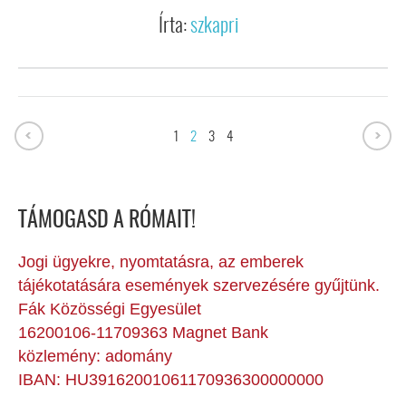
Írta:
szkapri
1
2
3
4
TÁMOGASD A RÓMAIT!
Jogi ügyekre, nyomtatásra, az emberek
tájékotatására események szervezésére gyűjtünk.
Fák Közösségi Egyesület
16200106-11709363 Magnet Bank
közlemény: adomány
IBAN: HU39162001061170936300000000