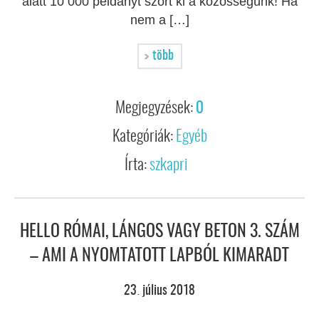
alatt 10 000 példányt szórt ki a közösségünk! Ha
nem a […]
több
Megjegyzések:
0
Kategóriák:
Egyéb
Írta:
szkapri
HELLO RÓMAI, LÁNGOS VAGY BETON 3. SZÁM
– AMI A NYOMTATOTT LAPBÓL KIMARADT
23
július
2018
.