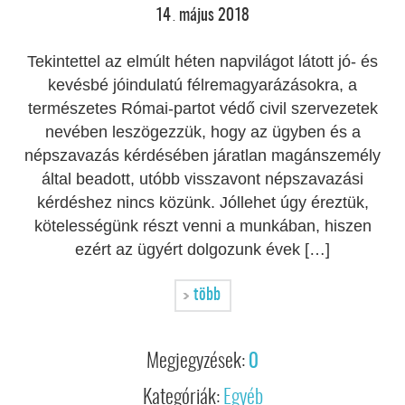
14
május
2018
.
Tekintettel az elmúlt héten napvilágot látott jó- és
kevésbé jóindulatú félremagyarázásokra, a
természetes Római-partot védő civil szervezetek
nevében leszögezzük, hogy az ügyben és a
népszavazás kérdésében járatlan magánszemély
által beadott, utóbb visszavont népszavazási
kérdéshez nincs közünk. Jóllehet úgy éreztük,
kötelességünk részt venni a munkában, hiszen
ezért az ügyért dolgozunk évek […]
több
Megjegyzések:
0
Kategóriák:
Egyéb