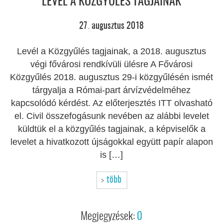
LEVÉL A KÖZGYŰLÉS TAGJAINAK
27
augusztus
2018
.
Levél a Közgyűlés tagjainak, a 2018. augusztus
végi fővárosi rendkívüli ülésre A Fővárosi
Közgyűlés 2018. augusztus 29-i közgyűlésén ismét
tárgyalja a Római-part árvízvédelméhez
kapcsolódó kérdést. Az előterjesztés ITT olvasható
el. Civil összefogásunk nevében az alábbi levelet
küldtük el a közgyűlés tagjainak, a képviselők a
levelet a hivatkozott újságokkal együtt papír alapon
is […]
több
Megjegyzések:
0