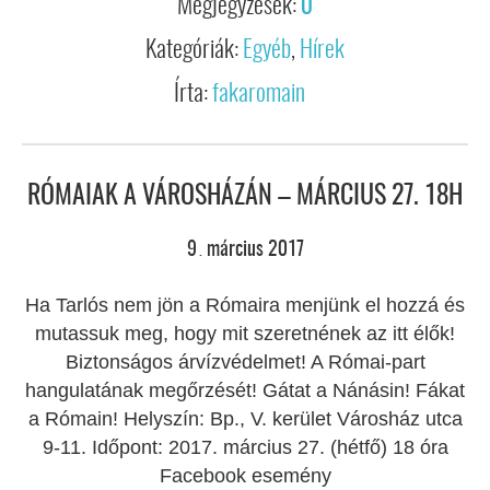
Megjegyzések:
0
Kategóriák:
Egyéb
,
Hírek
Írta:
fakaromain
RÓMAIAK A VÁROSHÁZÁN – MÁRCIUS 27. 18H
9
március
2017
.
Ha Tarlós nem jön a Rómaira menjünk el hozzá és
mutassuk meg, hogy mit szeretnének az itt élők!
Biztonságos árvízvédelmet! A Római-part
hangulatának megőrzését! Gátat a Nánásin! Fákat
a Rómain! Helyszín: Bp., V. kerület Városház utca
9-11. Időpont: 2017. március 27. (hétfő) 18 óra
Facebook esemény