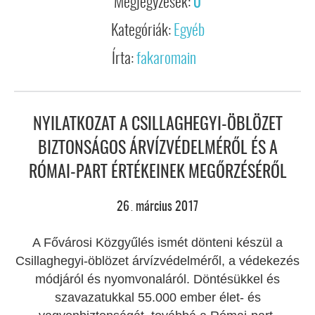
Megjegyzések:
0
Kategóriák:
Egyéb
Írta:
fakaromain
NYILATKOZAT A CSILLAGHEGYI-ÖBLÖZET
BIZTONSÁGOS ÁRVÍZVÉDELMÉRŐL ÉS A
RÓMAI-PART ÉRTÉKEINEK MEGŐRZÉSÉRŐL
26
március
2017
.
A Fővárosi Közgyűlés ismét dönteni készül a
Csillaghegyi-öblözet árvízvédelméről, a védekezés
módjáról és nyomvonaláról. Döntésükkel és
szavazatukkal 55.000 ember élet- és