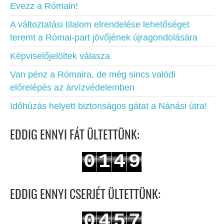
Evezz a Rómain!
A változtatási tilalom elrendelése lehetőséget
teremt a Római-part jövőjének újragondolására
Képviselőjelöltek válasza
Van pénz a Rómaira, de még sincs valódi
előrelépés az árvízvédelemben
Időhúzás helyett biztonságos gátat a Nánási útra!
EDDIG ENNYI FÁT ÜLTETTÜNK:
0
1
4
9
1
2
5
0
EDDIG ENNYI CSERJÉT ÜLTETTÜNK:
0
4
5
7