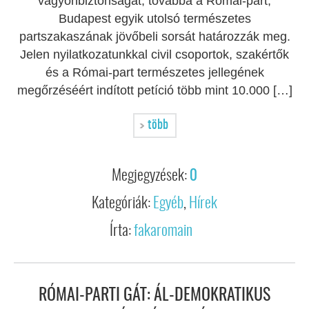
vagyonbiztonságát, továbbá a Római-part,
Budapest egyik utolsó természetes
partszakaszának jövőbeli sorsát határozzák meg.
Jelen nyilatkozatunkkal civil csoportok, szakértők
és a Római-part természetes jellegének
megőrzéséért indított petíció több mint 10.000 […]
több
Megjegyzések:
0
Kategóriák:
Egyéb
,
Hírek
Írta:
fakaromain
RÓMAI-PARTI GÁT: ÁL-DEMOKRATIKUS