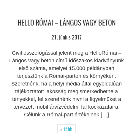
HELLO RÓMAI – LÁNGOS VAGY BETON
21
június
2017
.
Civil összefogással jelent meg a HelloRómai –
Lángos vagy beton című időszakos kiadványunk
első száma, amelyet 15.000 példányban
terjesztünk a Római-parton és környékén.
Szeretnénk, ha a helyi média által egyoldalúan
tájékoztatott lakosság megismerkedhetne a
tényekkel, fel szeretnénk hívni a figyelmüket a
tervezett mobil árvízvédelmi fal kockázataira.
Célunk a Római-part értékeinek […]
több