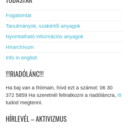
TUDÁSTÁR
Fogalomtár
Tanulmányok, szakértői anyagok
Nyomtatható információs anyagok
Hírarchívum
Info in english
!!!RIADÓLÁNC!!!
Ha baj van a Rómain, hívd ezt a számot: 06 30
372 5859 Ha szeretnél feliratkozni a riadóláncra,
itt
tudod megtenni.
HÍRLEVÉL – AKTIVIZMUS