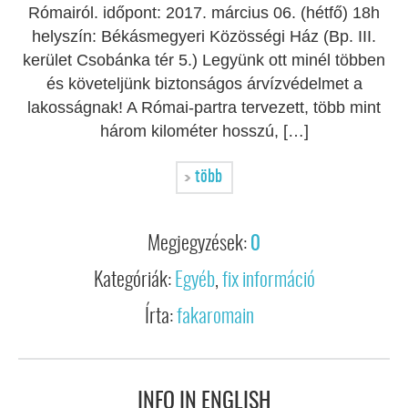
Rómairól. időpont: 2017. március 06. (hétfő) 18h
helyszín: Békásmegyeri Közösségi Ház (Bp. III.
kerület Csobánka tér 5.) Legyünk ott minél többen
és követeljünk biztonságos árvízvédelmet a
lakosságnak! A Római-partra tervezett, több mint
három kilométer hosszú, […]
több
Megjegyzések:
0
Kategóriák:
Egyéb
,
fix információ
Írta:
fakaromain
INFO IN ENGLISH