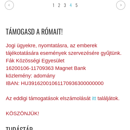
1
2
3
4
5
TÁMOGASD A RÓMAIT!
Jogi ügyekre, nyomtatásra, az emberek
tájékotatására események szervezésére gyűjtünk.
Fák Közösségi Egyesület
16200106-11709363 Magnet Bank
közlemény: adomány
IBAN: HU39162001061170936300000000
Az eddigi támogatások elszámolását
itt
találjátok.
KÖSZÖNJÜK!