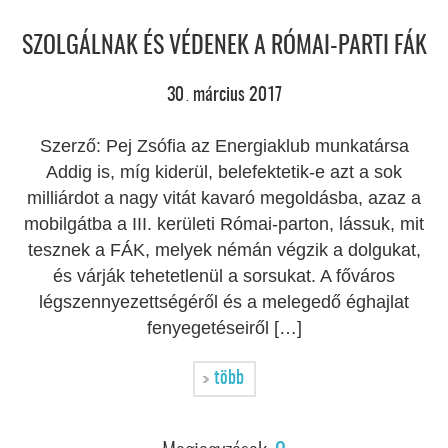
SZOLGÁLNAK ÉS VÉDENEK A RÓMAI-PARTI FÁK
30
március
2017
.
Szerző: Pej Zsófia az Energiaklub munkatársa
Addig is, míg kiderül, belefektetik-e azt a sok
milliárdot a nagy vitát kavaró megoldásba, azaz a
mobilgátba a III. kerületi Római-parton, lássuk, mit
tesznek a FÁK, melyek némán végzik a dolgukat,
és várják tehetetlenül a sorsukat. A főváros
légszennyezettségéről és a melegedő éghajlat
fenyegetéseiről […]
több