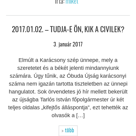
Írta:
miket
2017.01.02. – TUDJA-E ÖN, KIK A CIVILEK?
3
január
2017
.
Elmúlt a Karácsony szép ünnepe, mely a
szeretetet és a békét jelenti mindannyiunk
számára. Úgy tűnik, az Óbuda Újság karácsonyi
száma nem igazán tartotta tiszteletben az ünnepi
hangulatot. Sok örvendetes jó hír mellett bekerült
az újságba Tarlós István főpolgármester úr két
teljes oldalas „kifejtős álláspontja”, ezt tehették az
olvasók a […]
több