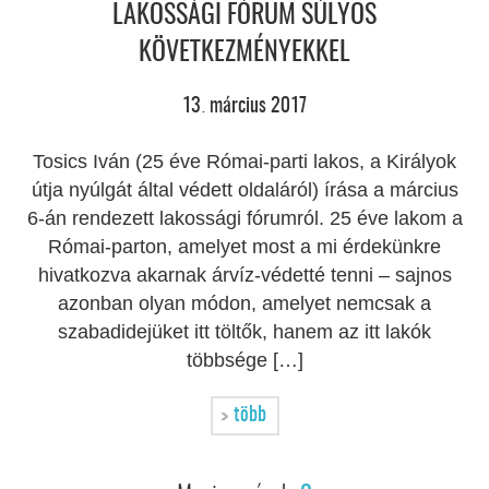
LAKOSSÁGI FÓRUM SÚLYOS
KÖVETKEZMÉNYEKKEL
13
március
2017
.
Tosics Iván (25 éve Római-parti lakos, a Királyok
útja nyúlgát által védett oldaláról) írása a március
6-án rendezett lakossági fórumról. 25 éve lakom a
Római-parton, amelyet most a mi érdekünkre
hivatkozva akarnak árvíz-védetté tenni – sajnos
azonban olyan módon, amelyet nemcsak a
szabadidejüket itt töltők, hanem az itt lakók
többsége […]
több