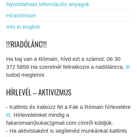
Nyomtatható információs anyagok
Hírarchívum
Info in english
!!!RIADÓLÁNC!!!
Ha baj van a Rómain, hívd ezt a számot: 06 30
372 5859 Ha szeretnél feliratkozni a riadóláncra,
itt
tudod megtenni.
HÍRLEVÉL – AKTIVIZMUS
- Kattints és iratkozz fel a Fák a Rómain hírlevelére
itt
. Hírleveleinket mindig a
fakaromain(kukac)gmail.com címről küldjük.
- Ha aktivistaként is segítenéd munkánkat kattints