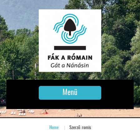
Menü
Home
»
Szerző: romis