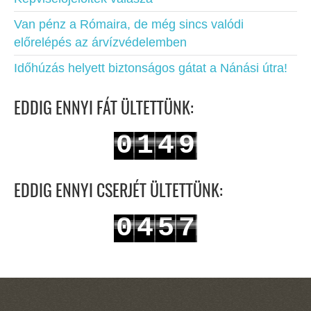
Van pénz a Rómaira, de még sincs valódi
előrelépés az árvízvédelemben
Időhúzás helyett biztonságos gátat a Nánási útra!
EDDIG ENNYI FÁT ÜLTETTÜNK:
0
1
4
9
1
2
5
0
EDDIG ENNYI CSERJÉT ÜLTETTÜNK:
0
4
5
7
1
5
6
8