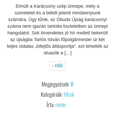
Elmúlt a Karácsony szép ünnepe, mely a
szeretetet és a békét jelenti mindannyiunk
számára. Úgy tűnik, az Óbuda Újság karácsonyi
száma nem igazán tartotta tiszteletben az ünnepi
hangulatot. Sok örvendetes jó hír mellett bekerült
az újságba Tarlós István főpolgármester úr két
teljes oldalas „kifejtős álláspontja”, ezt tehették az
olvasók a […]
több
Megjegyzések:
0
Kategóriák:
Hírek
Írta:
romis