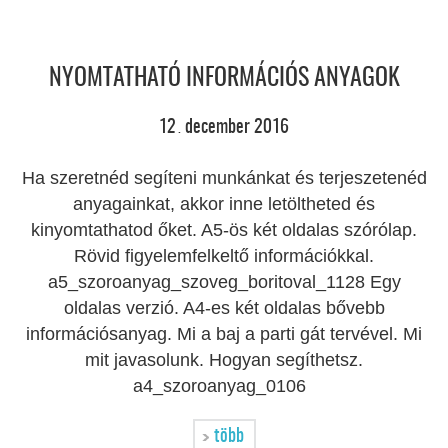
NYOMTATHATÓ INFORMÁCIÓS ANYAGOK
12
december
2016
.
Ha szeretnéd segíteni munkánkat és terjeszetenéd
anyagainkat, akkor inne letöltheted és
kinyomtathatod őket. A5-ös két oldalas szórólap.
Rövid figyelemfelkeltő információkkal.
a5_szoroanyag_szoveg_boritoval_1128 Egy
oldalas verzió. A4-es két oldalas bővebb
információsanyag. Mi a baj a parti gát tervével. Mi
mit javasolunk. Hogyan segíthetsz.
a4_szoroanyag_0106
több