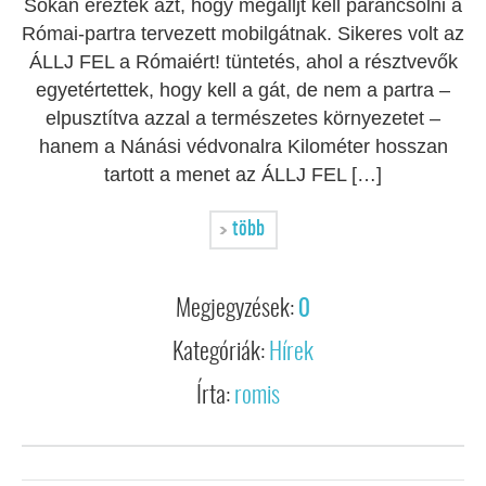
Sokan érezték azt, hogy megálljt kell parancsolni a
Római-partra tervezett mobilgátnak. Sikeres volt az
ÁLLJ FEL a Rómaiért! tüntetés, ahol a résztvevők
egyetértettek, hogy kell a gát, de nem a partra –
elpusztítva azzal a természetes környezetet –
hanem a Nánási védvonalra Kilométer hosszan
tartott a menet az ÁLLJ FEL […]
több
Megjegyzések:
0
Kategóriák:
Hírek
Írta:
romis