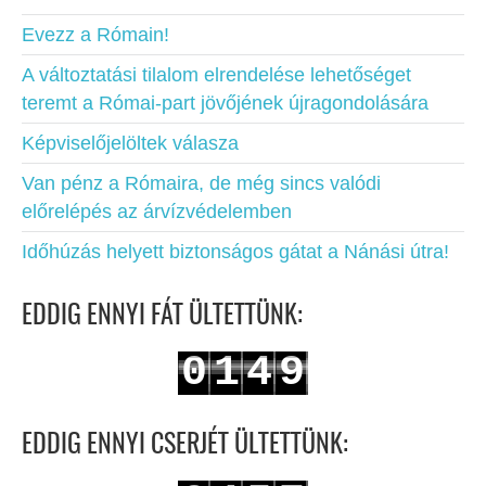
Evezz a Rómain!
A változtatási tilalom elrendelése lehetőséget
teremt a Római-part jövőjének újragondolására
Képviselőjelöltek válasza
Van pénz a Rómaira, de még sincs valódi
előrelépés az árvízvédelemben
Időhúzás helyett biztonságos gátat a Nánási útra!
EDDIG ENNYI FÁT ÜLTETTÜNK:
0
1
4
9
1
2
5
0
EDDIG ENNYI CSERJÉT ÜLTETTÜNK: