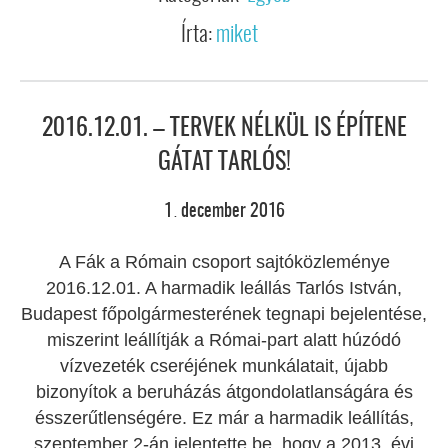
Írta:
miket
2016.12.01. – TERVEK NÉLKÜL IS ÉPÍTENE
GÁTAT TARLÓS!
1
december
2016
.
A Fák a Rómain csoport sajtóközleménye
2016.12.01. A harmadik leállás Tarlós István,
Budapest főpolgármesterének tegnapi bejelentése,
miszerint leállítják a Római-part alatt húzódó
vízvezeték cseréjének munkálatait, újabb
bizonyítok a beruházás átgondolatlanságára és
ésszerűtlenségére. Ez már a harmadik leállítás,
szeptember 2-án jelentette be, hogy a 2013. évi