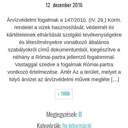
12
december
2016
.
Árvízvédelmi fogalmak a 147/2010. (IV. 29.) Korm.
rendelet a vizek hasznosítását, védelmét és
kártételeinek elhárítását szolgáló tevékenységekre
és létesítményekre vonatkozó általános
szabályokról című dokumentumból, kiegészítve a
néhány a Római-partra jellemző fogalommal.
Vastaggal szedve a fogalmak Római-partra
vontkozó értelmezése. Ártér Az a terület, melyet a
folyó árvizei az árvízvédelmi művek megléte […]
több
Megjegyzések:
0
Kategóriák:
fix információ