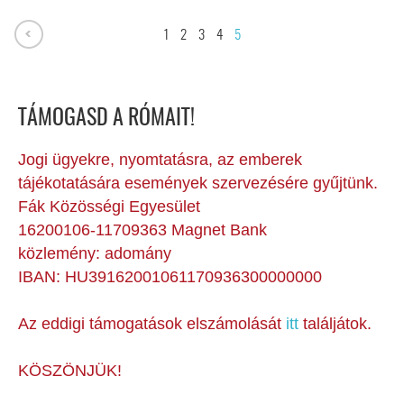
1
2
3
4
5
TÁMOGASD A RÓMAIT!
Jogi ügyekre, nyomtatásra, az emberek
tájékotatására események szervezésére gyűjtünk.
Fák Közösségi Egyesület
16200106-11709363 Magnet Bank
közlemény: adomány
IBAN: HU39162001061170936300000000
Az eddigi támogatások elszámolását
itt
találjátok.
KÖSZÖNJÜK!